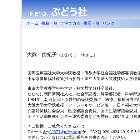
ホーム
|
書籍一覧
|
ご注文方法
|
書店一覧
|
リンク
大熊 由紀子
（おおくま ゆきこ）
国際医療福祉大学大学院教授・佛教大学社会福祉学部客員教
千葉県健康福祉政策担当参与・国立大学法人筑波技術大学理
東京大学教養学科科学史・科学哲学分科卒業後、
ただちに朝日新聞社入社。社会部記者、科学部記者、科学部
1984年、朝日新聞・女性初の論説委員に。医療、福祉分野の
大阪大学大学院教授（ソーシャルサービス論）、日本福祉大
介護対策検討会委員、医療審議会委員、国民生活審議会委員
ティア活動振興センター運営委員などを歴任。2004年より現
＊ご指摘・ご教示くださる方は
Eメール
dzy00573@nifty.ne.jp
か、FAXは 020-4624-2919
お差しつかえなければ電話番号をお書き添えください。